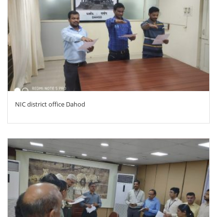
ZOOM
NIC district office Dahod